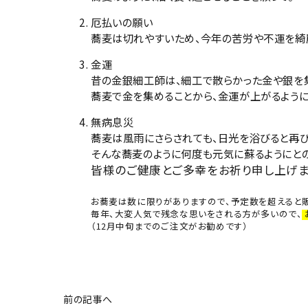
厄払いの願い
蕎麦は切れやすいため、今年の苦労や不運を綺
金運
昔の金銀細工師は、細工で散らかった金や銀を
蕎麦で金を集めることから、金運が上がるように
無病息災
蕎麦は風雨にさらされても、日光を浴びると再び
そんな蕎麦のように何度も元気に蘇るようにと
皆様のご健康とご多幸をお祈り申し上げま
お蕎麦は数に限りがありますので、予定数を超えると
毎年、大変人気で残念な思いをされる方が多いので、
（12月中旬までのご注文がお勧めです）
前の記事へ